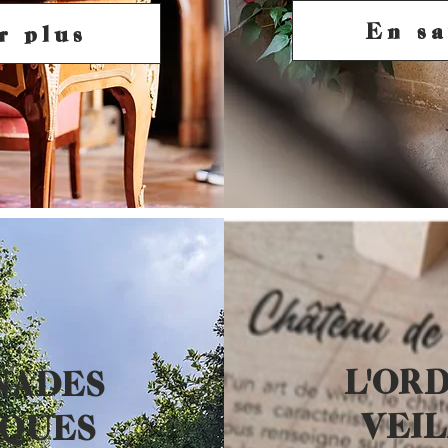
En sa
r plus
L'OR
NADES
VEI
IQUES