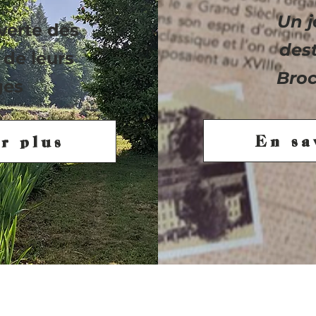
Un j
verte des
des
 de leurs
Broc
ges
En sa
r plus