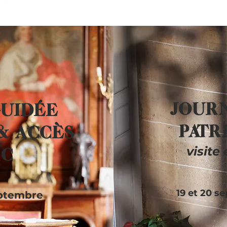
JOUR
GUIDÉE
PATR
& ACCÈS
visite
RC
19 et 20 s
eptembre