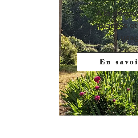
A la décou
plantes et
usa
En savoi