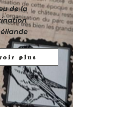
eu de la
tination
éliande
voir plus