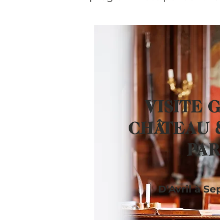
VISITE 
CHÂTEAU 
PA
D'Avril à S