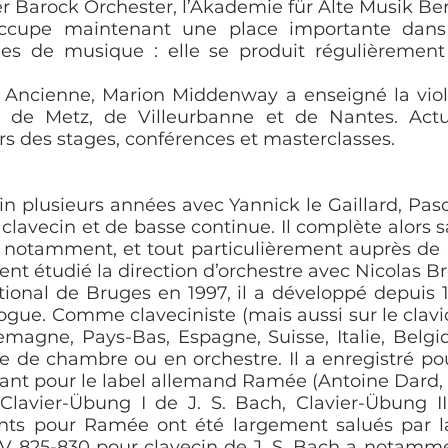
er Barock Orchester, l’Akademie für Alte Musik Be
upe maintenant une place importante dans s
cles de musique : elle se produit régulièrement 
e Ancienne, Marion Middenway a enseigné la viol
 de Metz, de Villeurbanne et de Nantes. Actu
 des stages, conférences et masterclasses.
ecin plusieurs années avec Yannick le Gaillard, P
 clavecin et de basse continue. Il complète alor
t notamment, et tout particulièrement auprès de
ent étudié la direction d’orchestre avec Nicolas B
tional de Bruges en 1997, il a développé depuis 
e. Comme claveciniste (mais aussi sur le clavicor
magne, Pays-Bas, Espagne, Suisse, Italie, Belgi
 de chambre ou en orchestre. Il a enregistré po
enant pour le label allemand Ramée (Antoine Dard,
lavier-Übung I de J. S. Bach, Clavier-Übung II,
nts pour Ramée ont été largement salués par la 
WV 825-830 pour clavecin de J. S. Bach a notamme