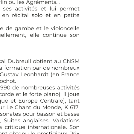
rlin ou les Agréments…
es activités et lui permet
en récital solo et en petite
e de gambe et le violoncelle
ellement, elle continue son
ascal Dubreuil obtient au CNSM
s sa formation par de nombreux
 Gustav Leonhardt (en France
rochot.
1990 de nombreuses activités
de et le forte piano), il joue
que et Europe Centrale), tant
ur Le Chant du Monde, K 617,
 sonates pour basson et basse
 Suites anglaises, Variations
critique internationale. Son
nt obtenu le prestigieux Prix