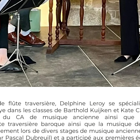
 flûte traversière, Delphine Leroy se spéci
e dans les classes de Barthold Kuijken et Kate C
ire du CA de musique ancienne ainsi que 
ûte traversière baroque ainsi que la musique 
lement lors de divers stages de musique ancien
r Pascal Dubreuil) et a participé aux premières 