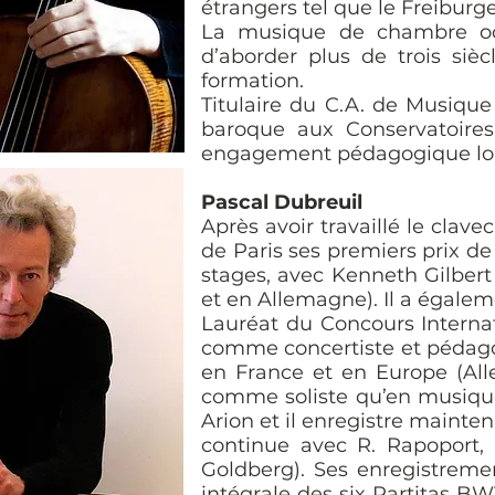
étrangers tel que le Freiburg
La musique de chambre occ
d’aborder plus de trois siè
formation.
Titulaire du C.A. de Musiqu
baroque aux Conservatoires
engagement pédagogique lors
Pascal Dubreuil
Après avoir travaillé le clav
de Paris ses premiers prix de
stages, avec Kenneth Gilber
et en Allemagne). Il a égalem
Lauréat du Concours Interna
comme concertiste et pédagogu
en France et en Europe (Alle
comme soliste qu’en musique
Arion et il enregistre maint
continue avec R. Rapoport, C
Goldberg). Ses enregistreme
intégrale des six Partitas B