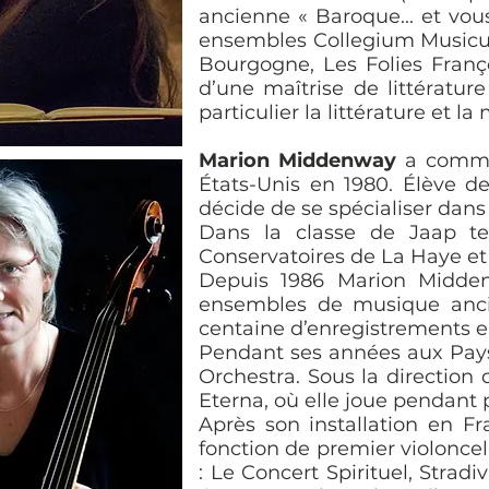
ancienne « Baroque... et vou
ensembles Collegium Musicu
Bourgogne, Les Folies Franç
d’une maîtrise de littératur
particulier la littérature et l
Marion Middenway
a commen
États-Unis en 1980. Élève d
décide de se spécialiser dans
Dans la classe de Jaap ter
Conservatoires de La Haye et
Depuis 1986 Marion Midden
ensembles de musique ancie
centaine d’enregistrements e
Pendant ses années aux Pays
Orchestra. Sous la direction 
Eterna, où elle joue pendant 
Après son installation en F
fonction de premier violoncel
: Le Concert Spirituel, Strad