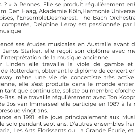
s ? » à Rennes. Elle se produit régulièrement e
m Den Haag, Akademie Köln,Harmonie Universel
oises, l’EnsembleDesmarest, The Bach Orchestra 
e comparée, Delphine Leroy est passionnée par l
a musique.
cé ses études musicales en Australie avant de 
e Janos Starker, elle reçoit son diplôme avec me
 l’interprétation de la musique ancienne.
 Linden elle travaille la viole de gambe et
 de Rotterdam, obtenant le diplôme de concert en
way mène une vie de concertiste très active
nne, elle s’est produite dans le monde entier 
n tant que continuiste, soliste ou membre d’orche
-Bas, elle travaille régulièrement avec Ton Ko
de Jos van Immerseel elle participe en 1987 à la
presque vingt ans.
rance en 1991, elle joue principalement aux Musi
le solo pendant sept ans. D’autres ensembles fran
ivaria, Les Arts Florissants ou La Grande Écurie,