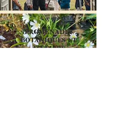
PROMENADES
BOTANIQUES ET
ATELIERS
D'Avril à Septembre 2026
En savoir plus
Contact:
Château de Loyat
Route d'Helléan
56800 Loyat