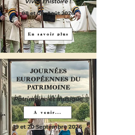
Vivez l'histoire !
08 et 09 Août 2026
En savoir plus
JOURNÉES
EUROPÉENNES DU
PATRIMOINE
Patrimoine et musique
A venir...
19 et 20 Septembre 2026